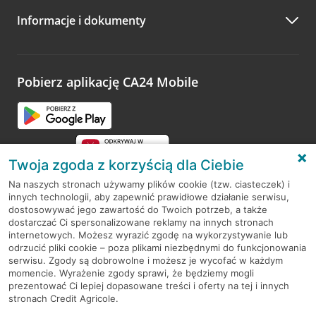
Informacje i dokumenty
Zachęcamy do podzielenia się z nami opinią o wizycie.
Wystarczy przejść na stronę
Oceń wizytę
, wyszukać
odwiedzoną placówkę i wypełnić formularz w ramach
platformy Profil Firmy w Google. Dziękujemy za wszystkie
opinie.
Pobierz aplikację CA24 Mobile
Przejdź do pytania
Twoja zgoda z korzyścią dla Ciebie
Na naszych stronach używamy plików cookie (tzw. ciasteczek) i
innych technologii, aby zapewnić prawidłowe działanie serwisu,
RODO
dostosowywać jego zawartość do Twoich potrzeb, a także
dostarczać Ci spersonalizowane reklamy na innych stronach
Regulamin serwisu
internetowych. Możesz wyrazić zgodę na wykorzystywanie lub
odrzucić pliki cookie – poza plikami niezbędnymi do funkcjonowania
Mapa serwisu
serwisu. Zgody są dobrowolne i możesz je wycofać w każdym
momencie. Wyrażenie zgody sprawi, że będziemy mogli
Polityka
Cookies
prezentować Ci lepiej dopasowane treści i oferty na tej i innych
stronach Credit Agricole.
Polityka prywatności