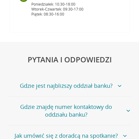
Poniedziałek: 10:30-18:00
Wtorek-Czwartek: 09:30-17:00
Piątek: 08:30-16:00
PYTANIA I ODPOWIEDZI
Gdzie jest najbliższy oddział banku?
Jeśli szukasz oddziału naszego banku, zapraszamy na
Gdzie znajdę numer kontaktowy do
stronę
Placówki i bankomaty
, na której znajduje się
oddziału banku?
wygodna wyszukiwarka.
Alternatywnie, możesz skorzystać z pełnej
listy naszych
oddziałów
.
Bank Credit Agricole nie udostępnia ogólnego numeru
Jak umówić się z doradcą na spotkanie?
telefonu do placówki bankowej.