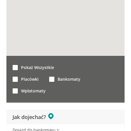
Pokaż Wszystkie
Placówki
Bankomaty
Wpłatomaty
Jak dojechać?
Dojazd do bankomatu z: