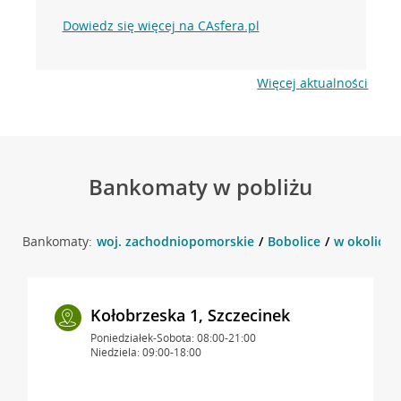
Dowiedz się więcej na CAsfera.pl
Więcej aktualności
Bankomaty w pobliżu
Bankomaty:
woj. zachodniopomorskie
Bobolice
w okolicy p
Kołobrzeska 1, Szczecinek
Poniedziałek-Sobota: 08:00-21:00
Niedziela: 09:00-18:00