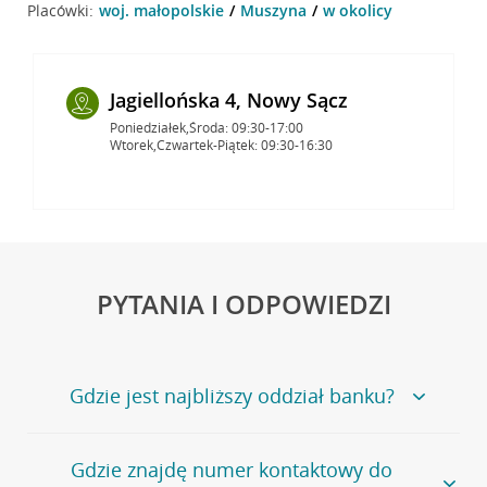
Placówki:
woj. małopolskie
Muszyna
w okolicy
Jagiellońska 4, Nowy Sącz
Poniedziałek,Środa: 09:30-17:00
Wtorek,Czwartek-Piątek: 09:30-16:30
PYTANIA I ODPOWIEDZI
Gdzie jest najbliższy oddział banku?
Jeśli szukasz oddziału naszego banku, zapraszamy na
Gdzie znajdę numer kontaktowy do
stronę
Placówki i bankomaty
, na której znajduje się