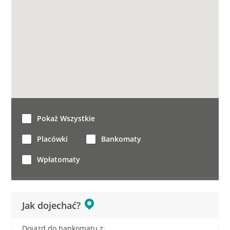
Pokaż Wszystkie
Placówki
Bankomaty
Wpłatomaty
Jak dojechać?
Dojazd do bankomatu z: