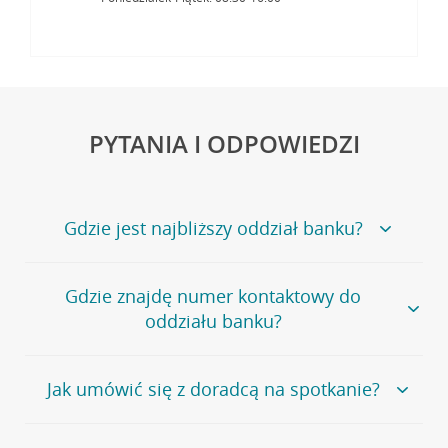
PYTANIA I ODPOWIEDZI
Gdzie jest najbliższy oddział banku?
Jeśli szukasz oddziału naszego banku, zapraszamy na
Gdzie znajdę numer kontaktowy do
stronę
Placówki i bankomaty
, na której znajduje się
oddziału banku?
wygodna wyszukiwarka.
Alternatywnie, możesz skorzystać z pełnej
listy naszych
oddziałów
.
Bank Credit Agricole nie udostępnia ogólnego numeru
Jak umówić się z doradcą na spotkanie?
telefonu do placówki bankowej.
Przejdź do pytania
Polecamy skorzystanie z możliwości wcześniejszego