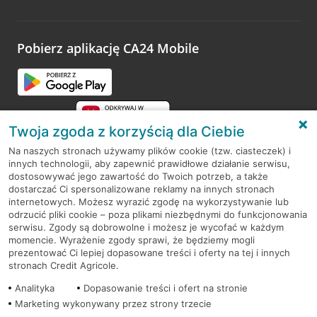
Wystarczy przejść na stronę
Oceń wizytę
, wyszukać
odwiedzoną placówkę i wypełnić formularz w ramach
platformy Profil Firmy w Google. Dziękujemy za wszystkie
opinie.
Pobierz aplikację CA24 Mobile
Przejdź do pytania
Twoja zgoda z korzyścią dla Ciebie
Na naszych stronach używamy plików cookie (tzw. ciasteczek) i
innych technologii, aby zapewnić prawidłowe działanie serwisu,
RODO
dostosowywać jego zawartość do Twoich potrzeb, a także
dostarczać Ci spersonalizowane reklamy na innych stronach
Regulamin serwisu
internetowych. Możesz wyrazić zgodę na wykorzystywanie lub
odrzucić pliki cookie – poza plikami niezbędnymi do funkcjonowania
Mapa serwisu
serwisu. Zgody są dobrowolne i możesz je wycofać w każdym
momencie. Wyrażenie zgody sprawi, że będziemy mogli
Polityka
Cookies
prezentować Ci lepiej dopasowane treści i oferty na tej i innych
stronach Credit Agricole.
Polityka prywatności
Analityka
Dopasowanie treści i ofert na stronie
Marketing wykonywany przez strony trzecie