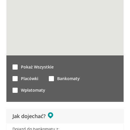
Pokaż Wszystkie
Placówki
Bankomaty
Wpłatomaty
Jak dojechać?
Dojazd do bankomatu z: