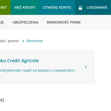
TAKT
WEŹ KREDYT
OTWÓRZ KONTO
LOGOWANIE
JE
UBEZPIECZENIA
BANKOWOŚĆ PRIME
akt i pomoc
Bankomat
ku Credit Agricole
bskrybentów i bądź na bieżąco z nowościami i
t)