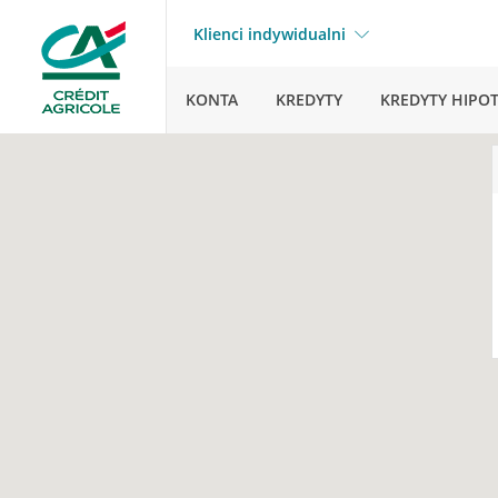
Klienci indywidualni
KONTA
KREDYTY
KREDYTY HIPO