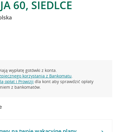
JA 60, SIEDLCE
olska
ają wypłatę gotówki z konta.
zpiecznego korzystania z Bankomatu
.
ą opłat i Prowizji
dla kont aby sprawdzić opłaty
taniem z bankomatów.
e
owy na twoje wakacyjne plany