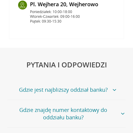
Pl. Wejhera 20, Wejherowo
Poniedziałek: 10:00-18:00
Wtorek-Czwartek: 09:00-16:00
Piątek: 09:30-15:30
PYTANIA I ODPOWIEDZI
Gdzie jest najbliższy oddział banku?
Jeśli szukasz oddziału naszego banku, zapraszamy na
Gdzie znajdę numer kontaktowy do
stronę
Placówki i bankomaty
, na której znajduje się
oddziału banku?
wygodna wyszukiwarka.
Alternatywnie, możesz skorzystać z pełnej
listy naszych