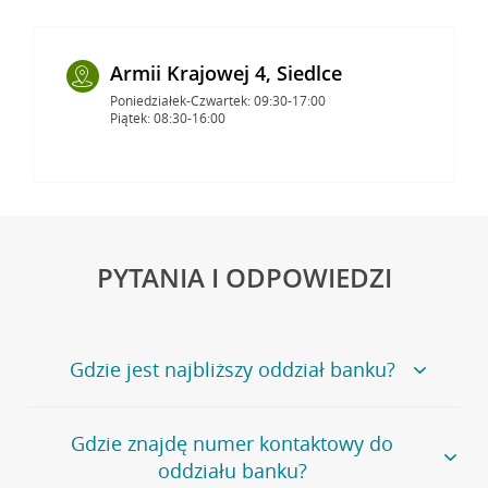
Armii Krajowej 4, Siedlce
Poniedziałek-Czwartek: 09:30-17:00
Piątek: 08:30-16:00
PYTANIA I ODPOWIEDZI
Gdzie jest najbliższy oddział banku?
Jeśli szukasz oddziału naszego banku, zapraszamy na
Gdzie znajdę numer kontaktowy do
stronę
Placówki i bankomaty
, na której znajduje się
oddziału banku?
wygodna wyszukiwarka.