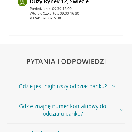
Duży Rynek 12, Świecie
Poniedziałek: 09:30-18:00
Wtorek-Czwartek: 09:00-16:30
Piątek: 09:00-15:30
PYTANIA I ODPOWIEDZI
Gdzie jest najbliższy oddział banku?
Jeśli szukasz oddziału naszego banku, zapraszamy na
Gdzie znajdę numer kontaktowy do
stronę
Placówki i bankomaty
, na której znajduje się
oddziału banku?
wygodna wyszukiwarka.
Alternatywnie, możesz skorzystać z pełnej
listy naszych
oddziałów
.
Bank Credit Agricole nie udostępnia ogólnego numeru