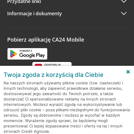
Przydatne linki
A po wizycie…
Informacje i dokumenty
Zachęcamy do podzielenia się z nami opinią o wizycie.
Wystarczy przejść na stronę
Oceń wizytę
, wyszukać
odwiedzoną placówkę i wypełnić formularz w ramach
platformy Profil Firmy w Google. Dziękujemy za wszystkie
opinie.
Pobierz aplikację CA24 Mobile
Przejdź do pytania
Twoja zgoda z korzyścią dla Ciebie
Na naszych stronach używamy plików cookie (tzw. ciasteczek) i
innych technologii, aby zapewnić prawidłowe działanie serwisu,
RODO
dostosowywać jego zawartość do Twoich potrzeb, a także
dostarczać Ci spersonalizowane reklamy na innych stronach
Regulamin serwisu
internetowych. Możesz wyrazić zgodę na wykorzystywanie lub
odrzucić pliki cookie – poza plikami niezbędnymi do funkcjonowania
Mapa serwisu
serwisu. Zgody są dobrowolne i możesz je wycofać w każdym
momencie. Wyrażenie zgody sprawi, że będziemy mogli
Polityka
Cookies
prezentować Ci lepiej dopasowane treści i oferty na tej i innych
stronach Credit Agricole.