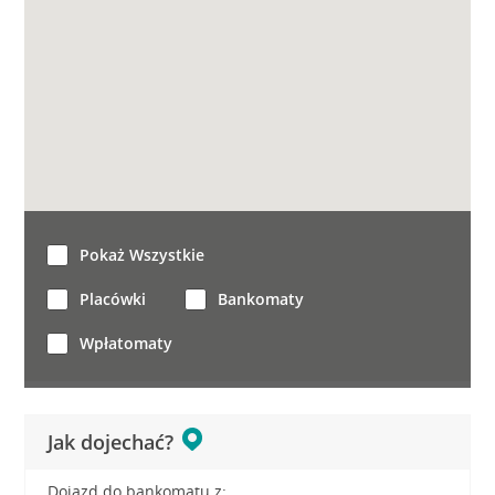
Pokaż Wszystkie
Placówki
Bankomaty
Wpłatomaty
Jak dojechać?
Dojazd do bankomatu z: