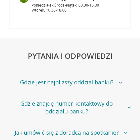
Poniedziałek,Środa-Piątek: 08:30-16:00
Wtorek: 10:30-18:00
PYTANIA I ODPOWIEDZI
Gdzie jest najbliższy oddział banku?
Jeśli szukasz oddziału naszego banku, zapraszamy na
Gdzie znajdę numer kontaktowy do
stronę
Placówki i bankomaty
, na której znajduje się
oddziału banku?
wygodna wyszukiwarka.
Alternatywnie, możesz skorzystać z pełnej
listy naszych
oddziałów
.
Bank Credit Agricole nie udostępnia ogólnego numeru
Jak umówić się z doradcą na spotkanie?
telefonu do placówki bankowej.
Przejdź do pytania