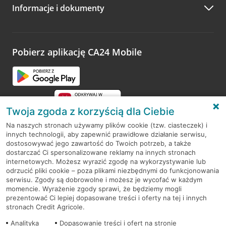
Informacje i dokumenty
Zachęcamy do podzielenia się z nami opinią o wizycie.
Wystarczy przejść na stronę
Oceń wizytę
, wyszukać
odwiedzoną placówkę i wypełnić formularz w ramach
platformy Profil Firmy w Google. Dziękujemy za wszystkie
opinie.
Pobierz aplikację CA24 Mobile
Przejdź do pytania
Twoja zgoda z korzyścią dla Ciebie
Na naszych stronach używamy plików cookie (tzw. ciasteczek) i
innych technologii, aby zapewnić prawidłowe działanie serwisu,
RODO
dostosowywać jego zawartość do Twoich potrzeb, a także
dostarczać Ci spersonalizowane reklamy na innych stronach
Regulamin serwisu
internetowych. Możesz wyrazić zgodę na wykorzystywanie lub
odrzucić pliki cookie – poza plikami niezbędnymi do funkcjonowania
Mapa serwisu
serwisu. Zgody są dobrowolne i możesz je wycofać w każdym
momencie. Wyrażenie zgody sprawi, że będziemy mogli
Polityka
Cookies
prezentować Ci lepiej dopasowane treści i oferty na tej i innych
stronach Credit Agricole.
Polityka prywatności
Analityka
Dopasowanie treści i ofert na stronie