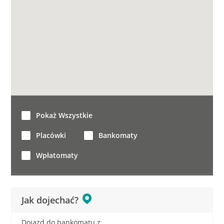
Pokaż Wszystkie
Placówki
Bankomaty
Wpłatomaty
Jak dojechać?
Dojazd do bankomatu z: