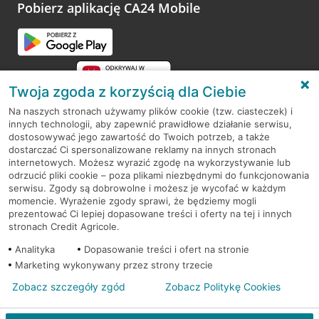
opinie.
Pobierz aplikację CA24 Mobile
Przejdź do pytania
Twoja zgoda z korzyścią dla Ciebie
Na naszych stronach używamy plików cookie (tzw. ciasteczek) i
innych technologii, aby zapewnić prawidłowe działanie serwisu,
RODO
dostosowywać jego zawartość do Twoich potrzeb, a także
dostarczać Ci spersonalizowane reklamy na innych stronach
Regulamin serwisu
internetowych. Możesz wyrazić zgodę na wykorzystywanie lub
odrzucić pliki cookie – poza plikami niezbędnymi do funkcjonowania
Mapa serwisu
serwisu. Zgody są dobrowolne i możesz je wycofać w każdym
momencie. Wyrażenie zgody sprawi, że będziemy mogli
Polityka
Cookies
prezentować Ci lepiej dopasowane treści i oferty na tej i innych
stronach Credit Agricole.
Polityka prywatności
Analityka
Dopasowanie treści i ofert na stronie
Marketing wykonywany przez strony trzecie
Zobacz szczegóły zgód
Zobacz Politykę Cookies
© 2026 Credit Agricole Bank Polska S.A. Wszelkie prawa zastrzeżone