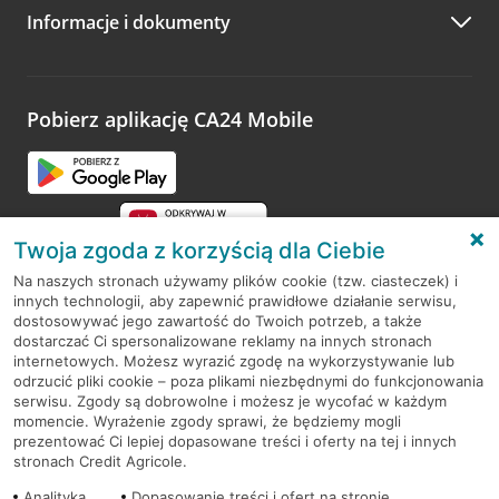
Informacje i dokumenty
Zachęcamy do podzielenia się z nami opinią o wizycie.
Wystarczy przejść na stronę
Oceń wizytę
, wyszukać
odwiedzoną placówkę i wypełnić formularz w ramach
platformy Profil Firmy w Google. Dziękujemy za wszystkie
opinie.
Pobierz aplikację CA24 Mobile
Przejdź do pytania
Twoja zgoda z korzyścią dla Ciebie
Na naszych stronach używamy plików cookie (tzw. ciasteczek) i
innych technologii, aby zapewnić prawidłowe działanie serwisu,
RODO
dostosowywać jego zawartość do Twoich potrzeb, a także
dostarczać Ci spersonalizowane reklamy na innych stronach
Regulamin serwisu
internetowych. Możesz wyrazić zgodę na wykorzystywanie lub
odrzucić pliki cookie – poza plikami niezbędnymi do funkcjonowania
Mapa serwisu
serwisu. Zgody są dobrowolne i możesz je wycofać w każdym
momencie. Wyrażenie zgody sprawi, że będziemy mogli
Polityka
Cookies
prezentować Ci lepiej dopasowane treści i oferty na tej i innych
stronach Credit Agricole.
Polityka prywatności
Analityka
Dopasowanie treści i ofert na stronie