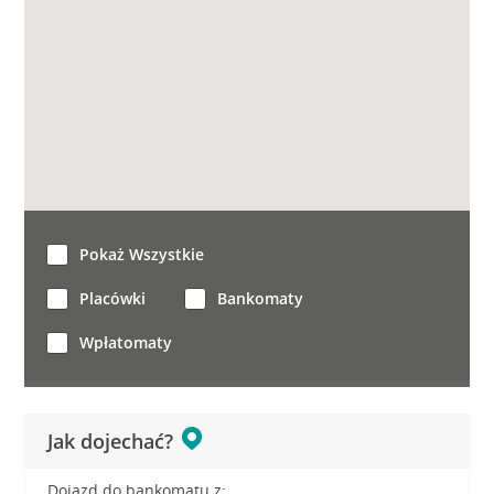
Pokaż Wszystkie
Placówki
Bankomaty
Wpłatomaty
Jak dojechać?
Dojazd do bankomatu z: