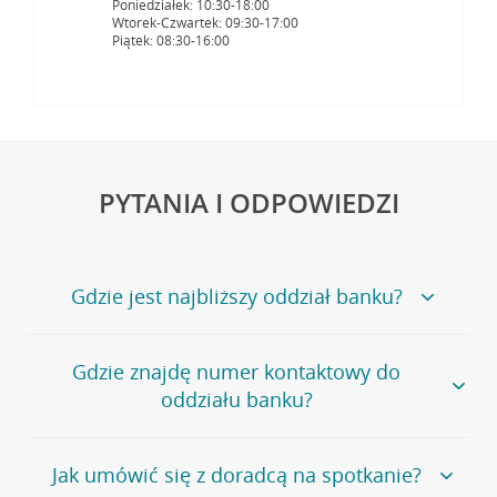
Poniedziałek: 10:30-18:00
Wtorek-Czwartek: 09:30-17:00
Piątek: 08:30-16:00
PYTANIA I ODPOWIEDZI
Gdzie jest najbliższy oddział banku?
Jeśli szukasz oddziału naszego banku, zapraszamy na
Gdzie znajdę numer kontaktowy do
stronę
Placówki i bankomaty
, na której znajduje się
oddziału banku?
wygodna wyszukiwarka.
Alternatywnie, możesz skorzystać z pełnej
listy naszych
oddziałów
.
Bank Credit Agricole nie udostępnia ogólnego numeru
Jak umówić się z doradcą na spotkanie?
telefonu do placówki bankowej.