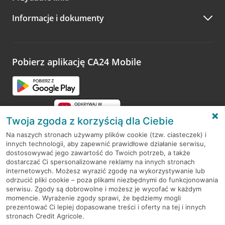
A po wizycie…
Informacje i dokumenty
Zachęcamy do podzielenia się z nami opinią o wizycie.
Wystarczy przejść na stronę
Oceń wizytę
, wyszukać
odwiedzoną placówkę i wypełnić formularz w ramach
platformy Profil Firmy w Google. Dziękujemy za wszystkie
opinie.
Pobierz aplikację CA24 Mobile
Przejdź do pytania
Twoja zgoda z korzyścią dla Ciebie
Na naszych stronach używamy plików cookie (tzw. ciasteczek) i
innych technologii, aby zapewnić prawidłowe działanie serwisu,
RODO
dostosowywać jego zawartość do Twoich potrzeb, a także
dostarczać Ci spersonalizowane reklamy na innych stronach
Regulamin serwisu
internetowych. Możesz wyrazić zgodę na wykorzystywanie lub
odrzucić pliki cookie – poza plikami niezbędnymi do funkcjonowania
Mapa serwisu
serwisu. Zgody są dobrowolne i możesz je wycofać w każdym
momencie. Wyrażenie zgody sprawi, że będziemy mogli
Polityka
Cookies
prezentować Ci lepiej dopasowane treści i oferty na tej i innych
stronach Credit Agricole.