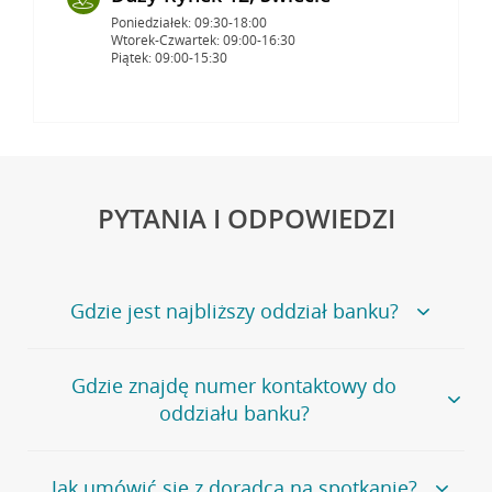
Poniedziałek: 09:30-18:00
Wtorek-Czwartek: 09:00-16:30
Piątek: 09:00-15:30
PYTANIA I ODPOWIEDZI
Gdzie jest najbliższy oddział banku?
Jeśli szukasz oddziału naszego banku, zapraszamy na
Gdzie znajdę numer kontaktowy do
stronę
Placówki i bankomaty
, na której znajduje się
oddziału banku?
wygodna wyszukiwarka.
Alternatywnie, możesz skorzystać z pełnej
listy naszych
oddziałów
.
Bank Credit Agricole nie udostępnia ogólnego numeru
Jak umówić się z doradcą na spotkanie?