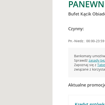
PANEWNI
Bufet Kącik Obia
Czynny:
Pn.-Niedz.: 00:00-23:59
Bankomaty umożliwi
Sprawdź
zasady be
Zapoznaj się z
Tabel
związane z korzys
Aktualne promocj
Kredyt gotówk