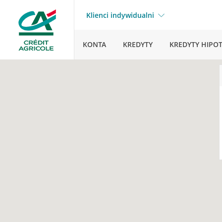
Klienci indywidualni
KONTA
KREDYTY
KREDYTY HIPO