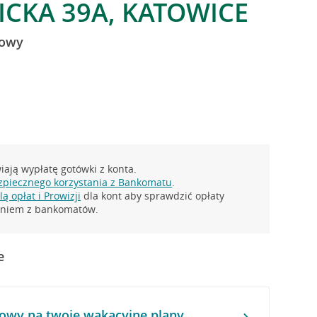
CKA 39A, KATOWICE
dowy
ają wypłatę gotówki z konta.
zpiecznego korzystania z Bankomatu
.
ą opłat i Prowizji
dla kont aby sprawdzić opłaty
taniem z bankomatów.
e
owy na twoje wakacyjne plany