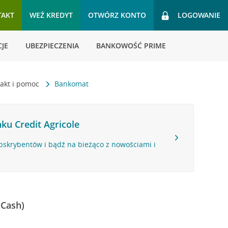
TAKT
WEŹ KREDYT
OTWÓRZ KONTO
LOGOWANIE
JE
UBEZPIECZENIA
BANKOWOŚĆ PRIME
akt i pomoc
Bankomat
ku Credit Agricole
bskrybentów i bądź na bieżąco z nowościami i
 Cash)