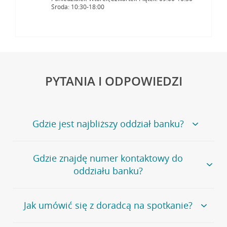
Środa: 10:30-18:00
PYTANIA I ODPOWIEDZI
Gdzie jest najbliższy oddział banku?
Jeśli szukasz oddziału naszego banku, zapraszamy na
Gdzie znajdę numer kontaktowy do
stronę
Placówki i bankomaty
, na której znajduje się
oddziału banku?
wygodna wyszukiwarka.
Alternatywnie, możesz skorzystać z pełnej
listy naszych
oddziałów
.
Bank Credit Agricole nie udostępnia ogólnego numeru
Jak umówić się z doradcą na spotkanie?
telefonu do placówki bankowej.
Przejdź do pytania