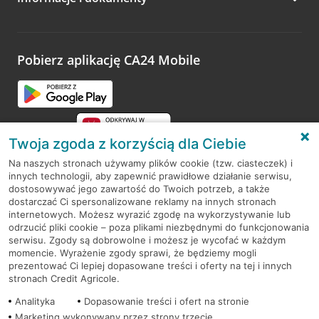
Zachęcamy do podzielenia się z nami opinią o wizycie.
Wystarczy przejść na stronę
Oceń wizytę
, wyszukać
odwiedzoną placówkę i wypełnić formularz w ramach
platformy Profil Firmy w Google. Dziękujemy za wszystkie
opinie.
Pobierz aplikację CA24 Mobile
Przejdź do pytania
Twoja zgoda z korzyścią dla Ciebie
Na naszych stronach używamy plików cookie (tzw. ciasteczek) i
innych technologii, aby zapewnić prawidłowe działanie serwisu,
RODO
dostosowywać jego zawartość do Twoich potrzeb, a także
dostarczać Ci spersonalizowane reklamy na innych stronach
Regulamin serwisu
internetowych. Możesz wyrazić zgodę na wykorzystywanie lub
odrzucić pliki cookie – poza plikami niezbędnymi do funkcjonowania
Mapa serwisu
serwisu. Zgody są dobrowolne i możesz je wycofać w każdym
momencie. Wyrażenie zgody sprawi, że będziemy mogli
Polityka
Cookies
prezentować Ci lepiej dopasowane treści i oferty na tej i innych
stronach Credit Agricole.
Polityka prywatności
Analityka
Dopasowanie treści i ofert na stronie
Marketing wykonywany przez strony trzecie