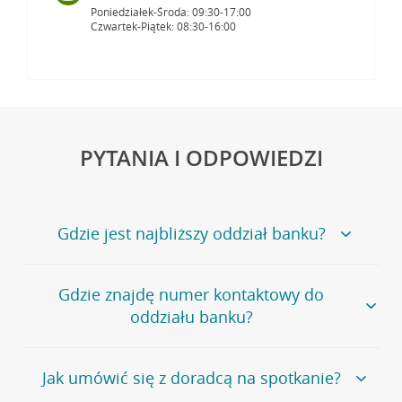
Poniedziałek-Środa: 09:30-17:00
Czwartek-Piątek: 08:30-16:00
PYTANIA I ODPOWIEDZI
Gdzie jest najbliższy oddział banku?
Jeśli szukasz oddziału naszego banku, zapraszamy na
Gdzie znajdę numer kontaktowy do
stronę
Placówki i bankomaty
, na której znajduje się
oddziału banku?
wygodna wyszukiwarka.
Alternatywnie, możesz skorzystać z pełnej
listy naszych
oddziałów
.
Bank Credit Agricole nie udostępnia ogólnego numeru
Jak umówić się z doradcą na spotkanie?
telefonu do placówki bankowej.
Przejdź do pytania