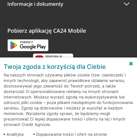
Informacje i dokumenty
Zachęcamy do podzielenia się z nami opinią o wizycie.
Wystarczy przejść na stronę
Oceń wizytę
, wyszukać
odwiedzoną placówkę i wypełnić formularz w ramach
platformy Profil Firmy w Google. Dziękujemy za wszystkie
opinie.
Pobierz aplikację CA24 Mobile
Przejdź do pytania
Twoja zgoda z korzyścią dla Ciebie
Na naszych stronach używamy plików cookie (tzw. ciasteczek) i
innych technologii, aby zapewnić prawidłowe działanie serwisu,
RODO
dostosowywać jego zawartość do Twoich potrzeb, a także
dostarczać Ci spersonalizowane reklamy na innych stronach
Regulamin serwisu
internetowych. Możesz wyrazić zgodę na wykorzystywanie lub
odrzucić pliki cookie – poza plikami niezbędnymi do funkcjonowania
Mapa serwisu
serwisu. Zgody są dobrowolne i możesz je wycofać w każdym
momencie. Wyrażenie zgody sprawi, że będziemy mogli
Polityka
Cookies
prezentować Ci lepiej dopasowane treści i oferty na tej i innych
stronach Credit Agricole.
Polityka prywatności
Analityka
Dopasowanie treści i ofert na stronie