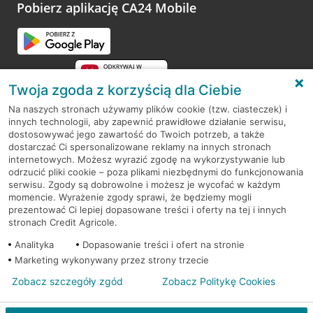
opinie.
Pobierz aplikację CA24 Mobile
Przejdź do pytania
Twoja zgoda z korzyścią dla Ciebie
Na naszych stronach używamy plików cookie (tzw. ciasteczek) i
innych technologii, aby zapewnić prawidłowe działanie serwisu,
RODO
dostosowywać jego zawartość do Twoich potrzeb, a także
dostarczać Ci spersonalizowane reklamy na innych stronach
Regulamin serwisu
internetowych. Możesz wyrazić zgodę na wykorzystywanie lub
odrzucić pliki cookie – poza plikami niezbędnymi do funkcjonowania
Mapa serwisu
serwisu. Zgody są dobrowolne i możesz je wycofać w każdym
momencie. Wyrażenie zgody sprawi, że będziemy mogli
Polityka
Cookies
prezentować Ci lepiej dopasowane treści i oferty na tej i innych
stronach Credit Agricole.
Polityka prywatności
Analityka
Dopasowanie treści i ofert na stronie
Marketing wykonywany przez strony trzecie
Zobacz szczegóły zgód
Zobacz Politykę Cookies
© 2026 Credit Agricole Bank Polska S.A. Wszelkie prawa zastrzeżone