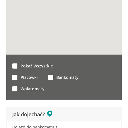
Pokaż Wszystkie
Placówki
Bankomaty
Wpłatomaty
Jak dojechać?
Dojazd do bankomatu z: