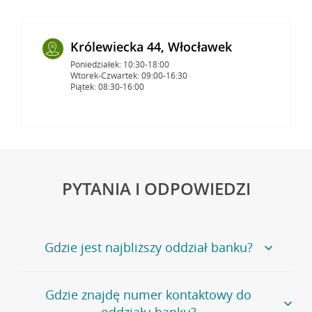
Królewiecka 44, Włocławek
Poniedziałek: 10:30-18:00
Wtorek-Czwartek: 09:00-16:30
Piątek: 08:30-16:00
PYTANIA I ODPOWIEDZI
Gdzie jest najbliższy oddział banku?
Jeśli szukasz oddziału naszego banku, zapraszamy na
Gdzie znajdę numer kontaktowy do
stronę
Placówki i bankomaty
, na której znajduje się
oddziału banku?