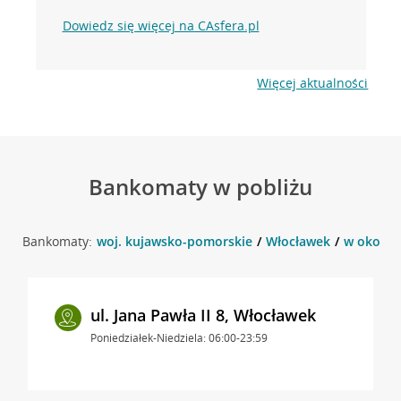
Dowiedz się więcej na CAsfera.pl
Więcej aktualności
Bankomaty w pobliżu
Bankomaty:
woj. kujawsko-pomorskie
Włocławek
w okolicy
ul. Jana Pawła II 8, Włocławek
Poniedziałek-Niedziela: 06:00-23:59