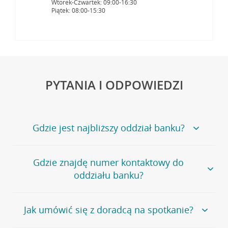
Wtorek-Czwartek: 09:00-16:30
Piątek: 08:00-15:30
PYTANIA I ODPOWIEDZI
Gdzie jest najbliższy oddział banku?
Jeśli szukasz oddziału naszego banku, zapraszamy na
Gdzie znajdę numer kontaktowy do
stronę
Placówki i bankomaty
, na której znajduje się
oddziału banku?
wygodna wyszukiwarka.
Alternatywnie, możesz skorzystać z pełnej
listy naszych
oddziałów
.
Bank Credit Agricole nie udostępnia ogólnego numeru
Jak umówić się z doradcą na spotkanie?
telefonu do placówki bankowej.
Przejdź do pytania