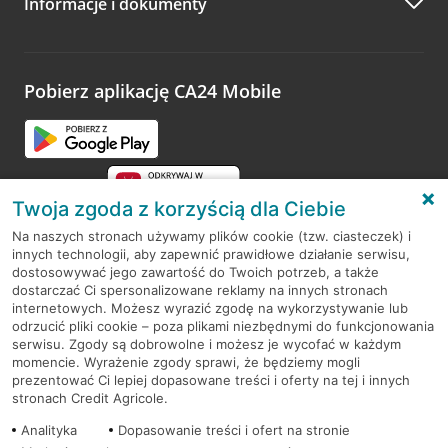
Informacje i dokumenty
Zachęcamy do podzielenia się z nami opinią o wizycie.
Wystarczy przejść na stronę
Oceń wizytę
, wyszukać
odwiedzoną placówkę i wypełnić formularz w ramach
platformy Profil Firmy w Google. Dziękujemy za wszystkie
opinie.
Pobierz aplikację CA24 Mobile
Przejdź do pytania
Twoja zgoda z korzyścią dla Ciebie
Na naszych stronach używamy plików cookie (tzw. ciasteczek) i
innych technologii, aby zapewnić prawidłowe działanie serwisu,
RODO
dostosowywać jego zawartość do Twoich potrzeb, a także
dostarczać Ci spersonalizowane reklamy na innych stronach
Regulamin serwisu
internetowych. Możesz wyrazić zgodę na wykorzystywanie lub
odrzucić pliki cookie – poza plikami niezbędnymi do funkcjonowania
Mapa serwisu
serwisu. Zgody są dobrowolne i możesz je wycofać w każdym
momencie. Wyrażenie zgody sprawi, że będziemy mogli
Polityka
Cookies
prezentować Ci lepiej dopasowane treści i oferty na tej i innych
stronach Credit Agricole.
Polityka prywatności
Analityka
Dopasowanie treści i ofert na stronie