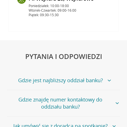
Poniedziałek: 10:00-18:00
Wtorek-Czwartek: 09:00-16:00
Piątek: 09:30-15:30
PYTANIA I ODPOWIEDZI
Gdzie jest najbliższy oddział banku?
Jeśli szukasz oddziału naszego banku, zapraszamy na
Gdzie znajdę numer kontaktowy do
stronę
Placówki i bankomaty
, na której znajduje się
oddziału banku?
wygodna wyszukiwarka.
Alternatywnie, możesz skorzystać z pełnej
listy naszych
oddziałów
.
Bank Credit Agricole nie udostępnia ogólnego numeru
Jak umówić się z doradcą na spotkanie?