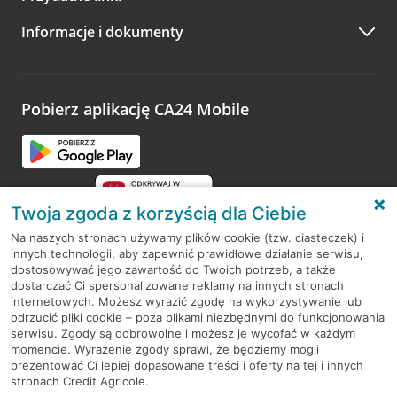
A po wizycie…
Informacje i dokumenty
Zachęcamy do podzielenia się z nami opinią o wizycie.
Wystarczy przejść na stronę
Oceń wizytę
, wyszukać
odwiedzoną placówkę i wypełnić formularz w ramach
platformy Profil Firmy w Google. Dziękujemy za wszystkie
opinie.
Pobierz aplikację CA24 Mobile
Przejdź do pytania
Twoja zgoda z korzyścią dla Ciebie
Na naszych stronach używamy plików cookie (tzw. ciasteczek) i
innych technologii, aby zapewnić prawidłowe działanie serwisu,
RODO
dostosowywać jego zawartość do Twoich potrzeb, a także
dostarczać Ci spersonalizowane reklamy na innych stronach
Regulamin serwisu
internetowych. Możesz wyrazić zgodę na wykorzystywanie lub
odrzucić pliki cookie – poza plikami niezbędnymi do funkcjonowania
Mapa serwisu
serwisu. Zgody są dobrowolne i możesz je wycofać w każdym
momencie. Wyrażenie zgody sprawi, że będziemy mogli
Polityka
Cookies
prezentować Ci lepiej dopasowane treści i oferty na tej i innych
stronach Credit Agricole.