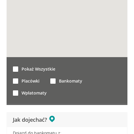
Pokaż Wszystkie
Placówki
Bankomaty
Wpłatomaty
Jak dojechać?
Dojazd do bankomatu z: