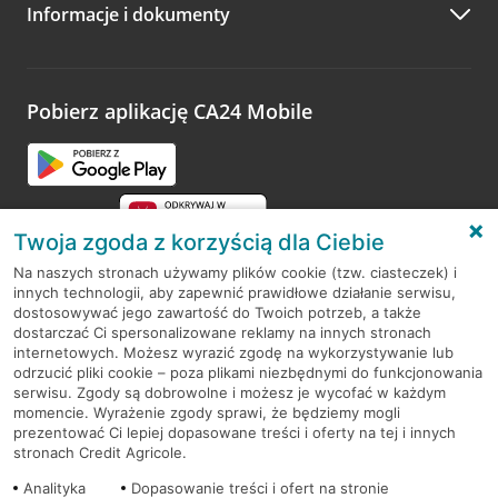
Informacje i dokumenty
Zachęcamy do podzielenia się z nami opinią o wizycie.
Wystarczy przejść na stronę
Oceń wizytę
, wyszukać
odwiedzoną placówkę i wypełnić formularz w ramach
platformy Profil Firmy w Google. Dziękujemy za wszystkie
opinie.
Pobierz aplikację CA24 Mobile
Przejdź do pytania
Twoja zgoda z korzyścią dla Ciebie
Na naszych stronach używamy plików cookie (tzw. ciasteczek) i
innych technologii, aby zapewnić prawidłowe działanie serwisu,
RODO
dostosowywać jego zawartość do Twoich potrzeb, a także
dostarczać Ci spersonalizowane reklamy na innych stronach
Regulamin serwisu
internetowych. Możesz wyrazić zgodę na wykorzystywanie lub
odrzucić pliki cookie – poza plikami niezbędnymi do funkcjonowania
Mapa serwisu
serwisu. Zgody są dobrowolne i możesz je wycofać w każdym
momencie. Wyrażenie zgody sprawi, że będziemy mogli
Polityka
Cookies
prezentować Ci lepiej dopasowane treści i oferty na tej i innych
stronach Credit Agricole.
Polityka prywatności
Analityka
Dopasowanie treści i ofert na stronie