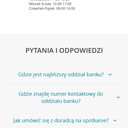
Wtorek-Środa: 10:00-17:00
Czwartek-Piątek: 09:00-16:00
PYTANIA I ODPOWIEDZI
Gdzie jest najbliższy oddział banku?
Jeśli szukasz oddziału naszego banku, zapraszamy na
Gdzie znajdę numer kontaktowy do
stronę
Placówki i bankomaty
, na której znajduje się
oddziału banku?
wygodna wyszukiwarka.
Alternatywnie, możesz skorzystać z pełnej
listy naszych
oddziałów
.
Bank Credit Agricole nie udostępnia ogólnego numeru
Jak umówić się z doradcą na spotkanie?
telefonu do placówki bankowej.
Przejdź do pytania