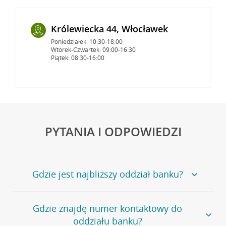
Królewiecka 44, Włocławek
Poniedziałek: 10:30-18:00
Wtorek-Czwartek: 09:00-16:30
Piątek: 08:30-16:00
PYTANIA I ODPOWIEDZI
Gdzie jest najbliższy oddział banku?
Jeśli szukasz oddziału naszego banku, zapraszamy na
Gdzie znajdę numer kontaktowy do
stronę
Placówki i bankomaty
, na której znajduje się
oddziału banku?
wygodna wyszukiwarka.