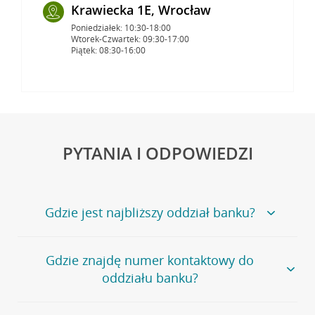
Krawiecka 1E, Wrocław
Poniedziałek: 10:30-18:00
Wtorek-Czwartek: 09:30-17:00
Piątek: 08:30-16:00
PYTANIA I ODPOWIEDZI
Gdzie jest najbliższy oddział banku?
Jeśli szukasz oddziału naszego banku, zapraszamy na
Gdzie znajdę numer kontaktowy do
stronę
Placówki i bankomaty
, na której znajduje się
oddziału banku?
wygodna wyszukiwarka.
Alternatywnie, możesz skorzystać z pełnej
listy naszych