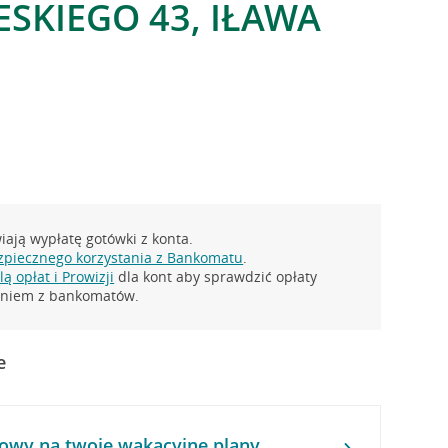
ESKIEGO 43, IŁAWA
ają wypłatę gotówki z konta.
zpiecznego korzystania z Bankomatu
.
ą opłat i Prowizji
dla kont aby sprawdzić opłaty
taniem z bankomatów.
e
owy na twoje wakacyjne plany