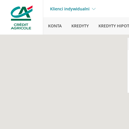
Klienci indywidualni
KONTA
KREDYTY
KREDYTY HIPO