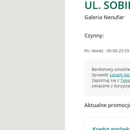
UL. SOBI
Galeria Nenufar
Czynny:
Pn.-Niedz.: 00:00-23:59
Bankomaty umożliwi
Sprawdź
zasady be
Zapoznaj się z
Tabel
związane z korzys
Aktualne promocj
Kredyt gotówk