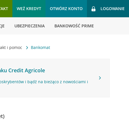
TAKT
WEŹ KREDYT
OTWÓRZ KONTO
LOGOWANIE
JE
UBEZPIECZENIA
BANKOWOŚĆ PRIME
akt i pomoc
Bankomat
ku Credit Agricole
bskrybentów i bądź na bieżąco z nowościami i
t)