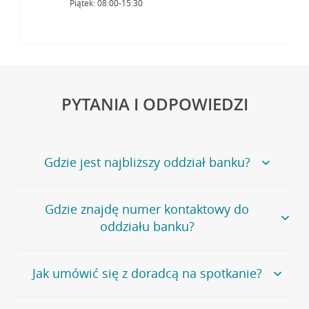
Piątek: 08:00-15:30
PYTANIA I ODPOWIEDZI
Gdzie jest najbliższy oddział banku?
Jeśli szukasz oddziału naszego banku, zapraszamy na
Gdzie znajdę numer kontaktowy do
stronę
Placówki i bankomaty
, na której znajduje się
oddziału banku?
wygodna wyszukiwarka.
Alternatywnie, możesz skorzystać z pełnej
listy naszych
oddziałów
.
Bank Credit Agricole nie udostępnia ogólnego numeru
Jak umówić się z doradcą na spotkanie?
telefonu do placówki bankowej.
Przejdź do pytania
Polecamy skorzystanie z możliwości wcześniejszego