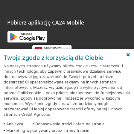
Wystarczy przejść na stronę
Oceń wizytę
, wyszukać
odwiedzoną placówkę i wypełnić formularz w ramach
platformy Profil Firmy w Google. Dziękujemy za wszystkie
opinie.
Pobierz aplikację CA24 Mobile
Przejdź do pytania
Twoja zgoda z korzyścią dla Ciebie
Na naszych stronach używamy plików cookie (tzw. ciasteczek) i
innych technologii, aby zapewnić prawidłowe działanie serwisu,
RODO
dostosowywać jego zawartość do Twoich potrzeb, a także
dostarczać Ci spersonalizowane reklamy na innych stronach
Regulamin serwisu
internetowych. Możesz wyrazić zgodę na wykorzystywanie lub
odrzucić pliki cookie – poza plikami niezbędnymi do funkcjonowania
Mapa serwisu
serwisu. Zgody są dobrowolne i możesz je wycofać w każdym
momencie. Wyrażenie zgody sprawi, że będziemy mogli
Polityka
Cookies
prezentować Ci lepiej dopasowane treści i oferty na tej i innych
stronach Credit Agricole.
Polityka prywatności
Analityka
Dopasowanie treści i ofert na stronie
Marketing wykonywany przez strony trzecie