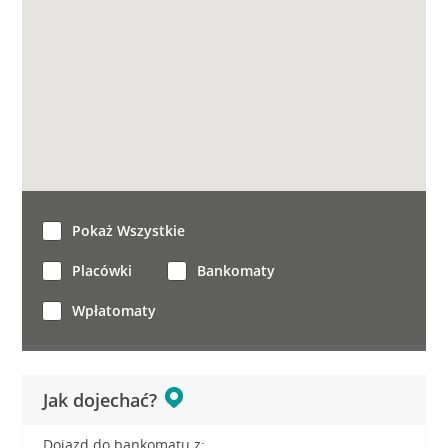
Pokaż Wszystkie
Placówki
Bankomaty
Wpłatomaty
Jak dojechać?
Dojazd do bankomatu z: