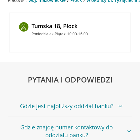
Placówki:
woj. mazowieckie
Płock
w okolicy ul. Tysiąclecia 
Tumska 18, Płock
Poniedziałek-Piątek: 10:00-16:00
PYTANIA I ODPOWIEDZI
Gdzie jest najbliższy oddział banku?
Jeśli szukasz oddziału naszego banku, zapraszamy na
Gdzie znajdę numer kontaktowy do
stronę
Placówki i bankomaty
, na której znajduje się
oddziału banku?
wygodna wyszukiwarka.