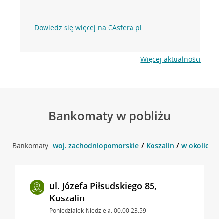
Dowiedz się więcej na CAsfera.pl
Więcej aktualności
Bankomaty w pobliżu
Bankomaty:
woj. zachodniopomorskie
Koszalin
w okolicy u
ul. Józefa Piłsudskiego 85,
Koszalin
Poniedziałek-Niedziela: 00:00-23:59