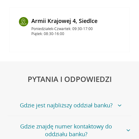
Armii Krajowej 4, Siedlce
Poniedziałek-Czwartek: 09:30-17:00
Piątek: 08:30-16:00
PYTANIA I ODPOWIEDZI
Gdzie jest najbliższy oddział banku?
Jeśli szukasz oddziału naszego banku, zapraszamy na
Gdzie znajdę numer kontaktowy do
stronę
Placówki i bankomaty
, na której znajduje się
oddziału banku?
wygodna wyszukiwarka.