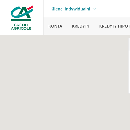
Klienci indywidualni
KONTA
KREDYTY
KREDYTY HIPO