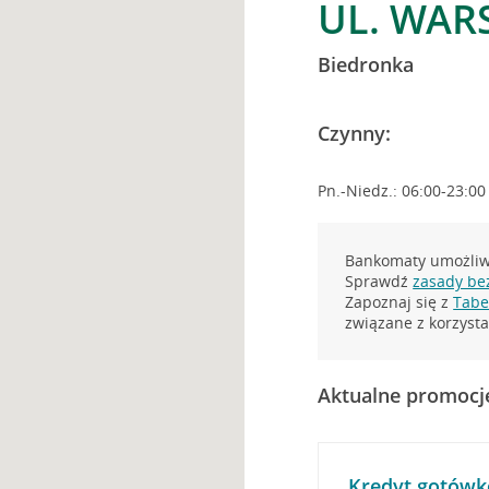
UL. WAR
Biedronka
Czynny:
Pn.-Niedz.: 06:00-23:00
Bankomaty umożliwi
Sprawdź
zasady be
Zapoznaj się z
Tabel
związane z korzys
Aktualne promocj
Kredyt gotówk