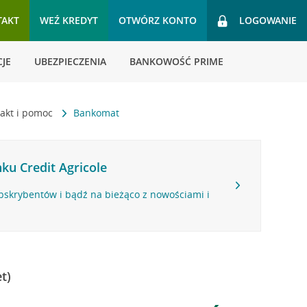
TAKT
WEŹ KREDYT
OTWÓRZ KONTO
LOGOWANIE
JE
UBEZPIECZENIA
BANKOWOŚĆ PRIME
akt i pomoc
Bankomat
ku Credit Agricole
bskrybentów i bądź na bieżąco z nowościami i
t)