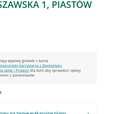
SZAWSKA 1, PIASTÓW
ają wypłatę gotówki z konta.
zpiecznego korzystania z Bankomatu
.
ą opłat i Prowizji
dla kont aby sprawdzić opłaty
taniem z bankomatów.
e
owy na twoje wakacyjne plany