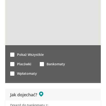
Pokaż Wszystkie
Placówki
Bankomaty
Wpłatomaty
Jak dojechać?
Dojazd do bankomatu z: