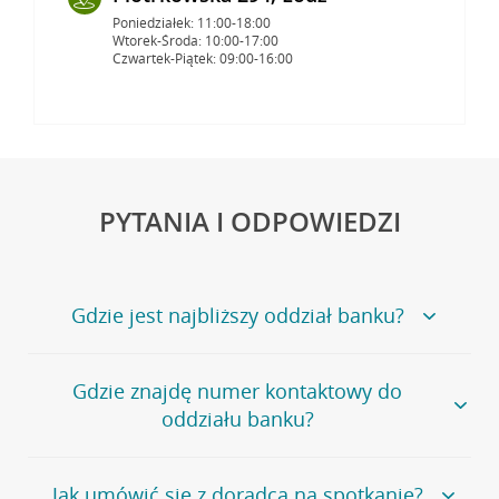
Poniedziałek: 11:00-18:00
Wtorek-Środa: 10:00-17:00
Czwartek-Piątek: 09:00-16:00
PYTANIA I ODPOWIEDZI
Gdzie jest najbliższy oddział banku?
Jeśli szukasz oddziału naszego banku, zapraszamy na
Gdzie znajdę numer kontaktowy do
stronę
Placówki i bankomaty
, na której znajduje się
oddziału banku?
wygodna wyszukiwarka.
Alternatywnie, możesz skorzystać z pełnej
listy naszych
oddziałów
.
Bank Credit Agricole nie udostępnia ogólnego numeru
Jak umówić się z doradcą na spotkanie?