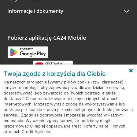
A po wizycie…
Informacje i dokumenty
Zachęcamy do podzielenia się z nami opinią o wizycie.
Wystarczy przejść na stronę
Oceń wizytę
, wyszukać
odwiedzoną placówkę i wypełnić formularz w ramach
platformy Profil Firmy w Google. Dziękujemy za wszystkie
opinie.
Pobierz aplikację CA24 Mobile
Przejdź do pytania
Twoja zgoda z korzyścią dla Ciebie
Na naszych stronach używamy plików cookie (tzw. ciasteczek) i
innych technologii, aby zapewnić prawidłowe działanie serwisu,
RODO
dostosowywać jego zawartość do Twoich potrzeb, a także
dostarczać Ci spersonalizowane reklamy na innych stronach
Regulamin serwisu
internetowych. Możesz wyrazić zgodę na wykorzystywanie lub
odrzucić pliki cookie – poza plikami niezbędnymi do funkcjonowania
Mapa serwisu
serwisu. Zgody są dobrowolne i możesz je wycofać w każdym
momencie. Wyrażenie zgody sprawi, że będziemy mogli
Polityka
Cookies
prezentować Ci lepiej dopasowane treści i oferty na tej i innych
stronach Credit Agricole.