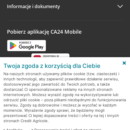
Informacje i dokumenty
Zachęcamy do podzielenia się z nami opinią o wizycie.
Wystarczy przejść na stronę
Oceń wizytę
, wyszukać
odwiedzoną placówkę i wypełnić formularz w ramach
platformy Profil Firmy w Google. Dziękujemy za wszystkie
opinie.
Pobierz aplikację CA24 Mobile
Przejdź do pytania
Twoja zgoda z korzyścią dla Ciebie
Na naszych stronach używamy plików cookie (tzw. ciasteczek) i
innych technologii, aby zapewnić prawidłowe działanie serwisu,
RODO
dostosowywać jego zawartość do Twoich potrzeb, a także
dostarczać Ci spersonalizowane reklamy na innych stronach
Regulamin serwisu
internetowych. Możesz wyrazić zgodę na wykorzystywanie lub
odrzucić pliki cookie – poza plikami niezbędnymi do funkcjonowania
Mapa serwisu
serwisu. Zgody są dobrowolne i możesz je wycofać w każdym
momencie. Wyrażenie zgody sprawi, że będziemy mogli
Polityka
Cookies
prezentować Ci lepiej dopasowane treści i oferty na tej i innych
stronach Credit Agricole.
Polityka prywatności