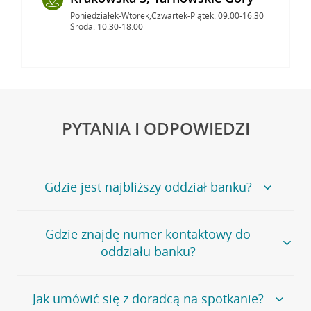
Poniedziałek-Wtorek,Czwartek-Piątek: 09:00-16:30
Środa: 10:30-18:00
PYTANIA I ODPOWIEDZI
Gdzie jest najbliższy oddział banku?
Jeśli szukasz oddziału naszego banku, zapraszamy na
Gdzie znajdę numer kontaktowy do
stronę
Placówki i bankomaty
, na której znajduje się
oddziału banku?
wygodna wyszukiwarka.
Alternatywnie, możesz skorzystać z pełnej
listy naszych
oddziałów
.
Bank Credit Agricole nie udostępnia ogólnego numeru
Jak umówić się z doradcą na spotkanie?
telefonu do placówki bankowej.