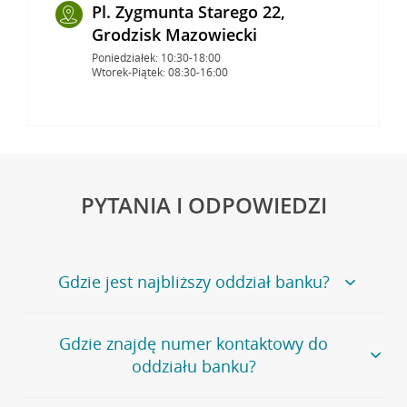
Pl. Zygmunta Starego 22,
Grodzisk Mazowiecki
Poniedziałek: 10:30-18:00
Wtorek-Piątek: 08:30-16:00
PYTANIA I ODPOWIEDZI
Gdzie jest najbliższy oddział banku?
Jeśli szukasz oddziału naszego banku, zapraszamy na
Gdzie znajdę numer kontaktowy do
stronę
Placówki i bankomaty
, na której znajduje się
oddziału banku?
wygodna wyszukiwarka.
Alternatywnie, możesz skorzystać z pełnej
listy naszych