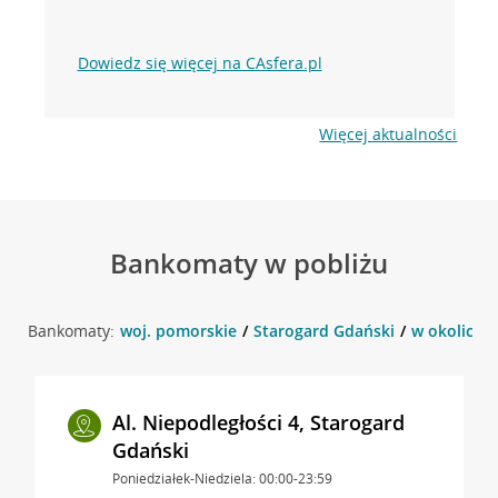
Dowiedz się więcej na CAsfera.pl
Więcej aktualności
Bankomaty w pobliżu
Bankomaty:
woj. pomorskie
Starogard Gdański
w okolicy N
Al. Niepodległości 4, Starogard
Gdański
Poniedziałek-Niedziela: 00:00-23:59