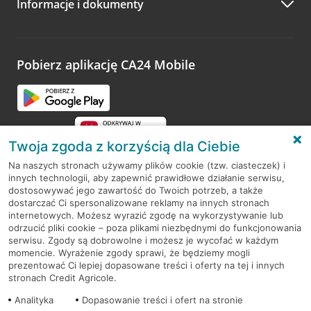
Informacje i dokumenty
Zachęcamy do podzielenia się z nami opinią o wizycie.
Wystarczy przejść na stronę
Oceń wizytę
, wyszukać
odwiedzoną placówkę i wypełnić formularz w ramach
platformy Profil Firmy w Google. Dziękujemy za wszystkie
opinie.
Pobierz aplikację CA24 Mobile
Przejdź do pytania
Twoja zgoda z korzyścią dla Ciebie
Na naszych stronach używamy plików cookie (tzw. ciasteczek) i
innych technologii, aby zapewnić prawidłowe działanie serwisu,
RODO
dostosowywać jego zawartość do Twoich potrzeb, a także
dostarczać Ci spersonalizowane reklamy na innych stronach
Regulamin serwisu
internetowych. Możesz wyrazić zgodę na wykorzystywanie lub
odrzucić pliki cookie – poza plikami niezbędnymi do funkcjonowania
Mapa serwisu
serwisu. Zgody są dobrowolne i możesz je wycofać w każdym
momencie. Wyrażenie zgody sprawi, że będziemy mogli
Polityka
Cookies
prezentować Ci lepiej dopasowane treści i oferty na tej i innych
stronach Credit Agricole.
Polityka prywatności
Analityka
Dopasowanie treści i ofert na stronie