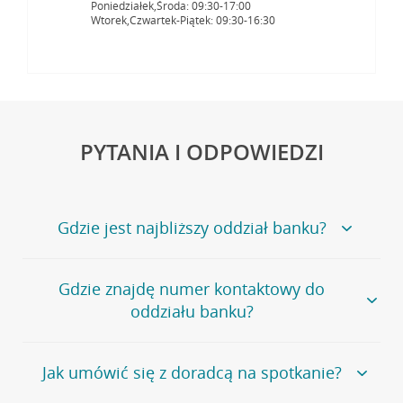
Poniedziałek,Środa: 09:30-17:00
Wtorek,Czwartek-Piątek: 09:30-16:30
PYTANIA I ODPOWIEDZI
Gdzie jest najbliższy oddział banku?
Jeśli szukasz oddziału naszego banku, zapraszamy na
Gdzie znajdę numer kontaktowy do
stronę
Placówki i bankomaty
, na której znajduje się
oddziału banku?
wygodna wyszukiwarka.
Alternatywnie, możesz skorzystać z pełnej
listy naszych
oddziałów
.
Bank Credit Agricole nie udostępnia ogólnego numeru
Jak umówić się z doradcą na spotkanie?
telefonu do placówki bankowej.
Przejdź do pytania