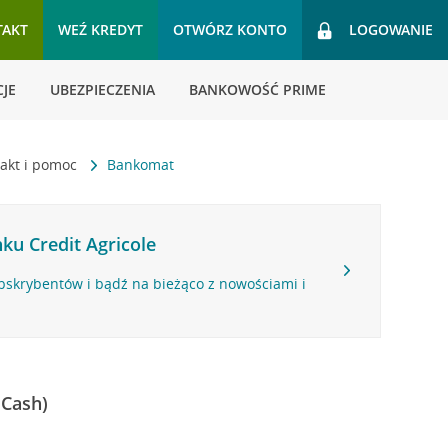
TAKT
WEŹ KREDYT
OTWÓRZ KONTO
LOGOWANIE
JE
UBEZPIECZENIA
BANKOWOŚĆ PRIME
akt i pomoc
Bankomat
ku Credit Agricole
bskrybentów i bądź na bieżąco z nowościami i
 Cash)