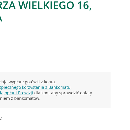
RZA WIELKIEGO 16,
A
ają wypłatę gotówki z konta.
zpiecznego korzystania z Bankomatu
.
ą opłat i Prowizji
dla kont aby sprawdzić opłaty
taniem z bankomatów.
e