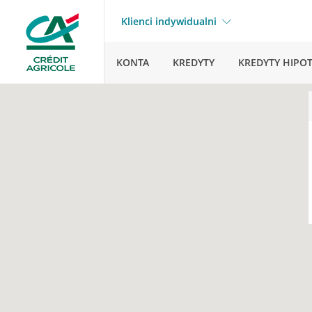
Klienci indywidualni
KONTA
KREDYTY
KREDYTY HIPO