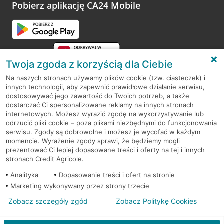
opinie.
Pobierz aplikację CA24 Mobile
Przejdź do pytania
Twoja zgoda z korzyścią dla Ciebie
Na naszych stronach używamy plików cookie (tzw. ciasteczek) i
innych technologii, aby zapewnić prawidłowe działanie serwisu,
RODO
dostosowywać jego zawartość do Twoich potrzeb, a także
dostarczać Ci spersonalizowane reklamy na innych stronach
Regulamin serwisu
internetowych. Możesz wyrazić zgodę na wykorzystywanie lub
odrzucić pliki cookie – poza plikami niezbędnymi do funkcjonowania
Mapa serwisu
serwisu. Zgody są dobrowolne i możesz je wycofać w każdym
momencie. Wyrażenie zgody sprawi, że będziemy mogli
Polityka
Cookies
prezentować Ci lepiej dopasowane treści i oferty na tej i innych
stronach Credit Agricole.
Polityka prywatności
Analityka
Dopasowanie treści i ofert na stronie
Marketing wykonywany przez strony trzecie
Zobacz szczegóły zgód
Zobacz Politykę Cookies
© 2026 Credit Agricole Bank Polska S.A. Wszelkie prawa zastrzeżone