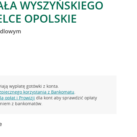
AŁA WYSZYŃSKIEGO
ELCE OPOLSKIE
andlowym
ają wypłatę gotówki z konta.
zpiecznego korzystania z Bankomatu
.
ą opłat i Prowizji
dla kont aby sprawdzić opłaty
taniem z bankomatów.
e