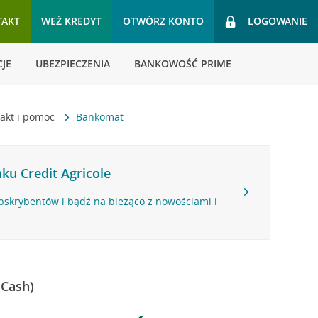
TAKT
WEŹ KREDYT
OTWÓRZ KONTO
LOGOWANIE
JE
UBEZPIECZENIA
BANKOWOŚĆ PRIME
akt i pomoc
Bankomat
ku Credit Agricole
bskrybentów i bądź na bieżąco z nowościami i
 Cash)