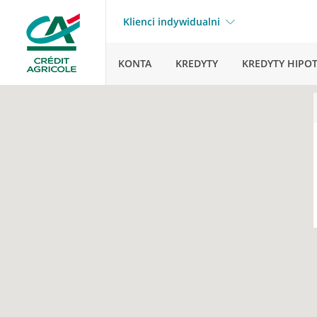
Klienci indywidualni
KONTA
KREDYTY
KREDYTY HIPO