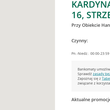
KARDYN
16, STRZ
Przy Obiekcie H
Czynny:
Pn.-Niedz.: 00:00-23:59
Bankomaty umożliwi
Sprawdź
zasady be
Zapoznaj się z
Tabel
związane z korzys
Aktualne promocj