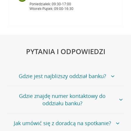
Poniedziałek: 09:30-17:00
Wtorek-Piątek: 09:00-16:30
PYTANIA I ODPOWIEDZI
Gdzie jest najbliższy oddział banku?
Jeśli szukasz oddziału naszego banku, zapraszamy na
Gdzie znajdę numer kontaktowy do
stronę
Placówki i bankomaty
, na której znajduje się
oddziału banku?
wygodna wyszukiwarka.
Alternatywnie, możesz skorzystać z pełnej
listy naszych
oddziałów
.
Bank Credit Agricole nie udostępnia ogólnego numeru
Jak umówić się z doradcą na spotkanie?
telefonu do placówki bankowej.
Przejdź do pytania