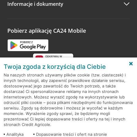
Informacje i dokumenty
Zachęcamy do podzielenia się z nami opinią o wizycie.
Wystarczy przejść na stronę
Oceń wizytę
, wyszukać
odwiedzoną placówkę i wypełnić formularz w ramach
platformy Profil Firmy w Google. Dziękujemy za wszystkie
opinie.
Pobierz aplikację CA24 Mobile
Przejdź do pytania
Twoja zgoda z korzyścią dla Ciebie
Na naszych stronach używamy plików cookie (tzw. ciasteczek) i
innych technologii, aby zapewnić prawidłowe działanie serwisu,
RODO
dostosowywać jego zawartość do Twoich potrzeb, a także
dostarczać Ci spersonalizowane reklamy na innych stronach
Regulamin serwisu
internetowych. Możesz wyrazić zgodę na wykorzystywanie lub
odrzucić pliki cookie – poza plikami niezbędnymi do funkcjonowania
Mapa serwisu
serwisu. Zgody są dobrowolne i możesz je wycofać w każdym
momencie. Wyrażenie zgody sprawi, że będziemy mogli
Polityka
Cookies
prezentować Ci lepiej dopasowane treści i oferty na tej i innych
stronach Credit Agricole.
Polityka prywatności
Analityka
Dopasowanie treści i ofert na stronie