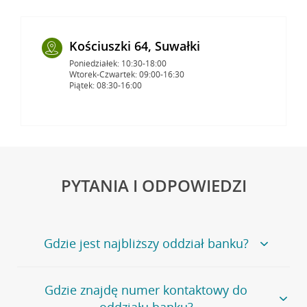
Kościuszki 64, Suwałki
Poniedziałek: 10:30-18:00
Wtorek-Czwartek: 09:00-16:30
Piątek: 08:30-16:00
PYTANIA I ODPOWIEDZI
Gdzie jest najbliższy oddział banku?
Jeśli szukasz oddziału naszego banku, zapraszamy na
Gdzie znajdę numer kontaktowy do
stronę
Placówki i bankomaty
, na której znajduje się
oddziału banku?