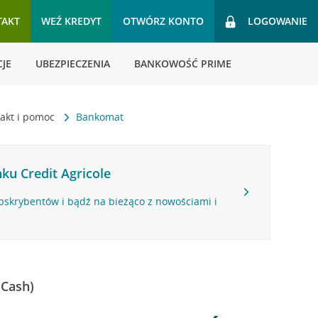
TAKT
WEŹ KREDYT
OTWÓRZ KONTO
LOGOWANIE
JE
UBEZPIECZENIA
BANKOWOŚĆ PRIME
akt i pomoc
Bankomat
ku Credit Agricole
bskrybentów i bądź na bieżąco z nowościami i
 Cash)