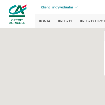
Klienci indywidualni
KONTA
KREDYTY
KREDYTY HIPO