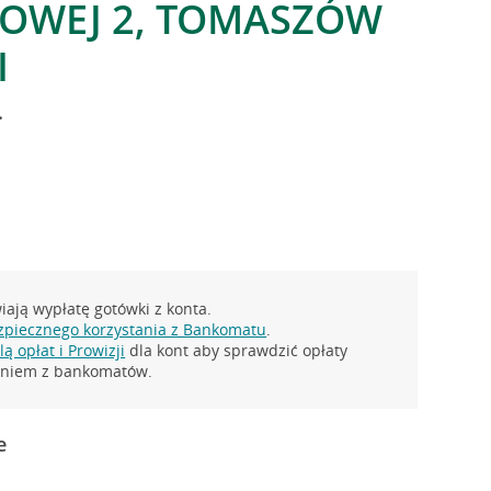
OWEJ 2, TOMASZÓW
I
.
ają wypłatę gotówki z konta.
zpiecznego korzystania z Bankomatu
.
ą opłat i Prowizji
dla kont aby sprawdzić opłaty
taniem z bankomatów.
e