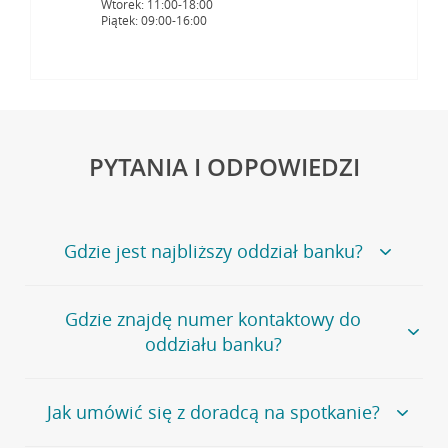
Wtorek: 11:00-18:00
Piątek: 09:00-16:00
PYTANIA I ODPOWIEDZI
Gdzie jest najbliższy oddział banku?
Jeśli szukasz oddziału naszego banku, zapraszamy na
Gdzie znajdę numer kontaktowy do
stronę
Placówki i bankomaty
, na której znajduje się
oddziału banku?
wygodna wyszukiwarka.
Alternatywnie, możesz skorzystać z pełnej
listy naszych
oddziałów
.
Bank Credit Agricole nie udostępnia ogólnego numeru
Jak umówić się z doradcą na spotkanie?
telefonu do placówki bankowej.
Przejdź do pytania