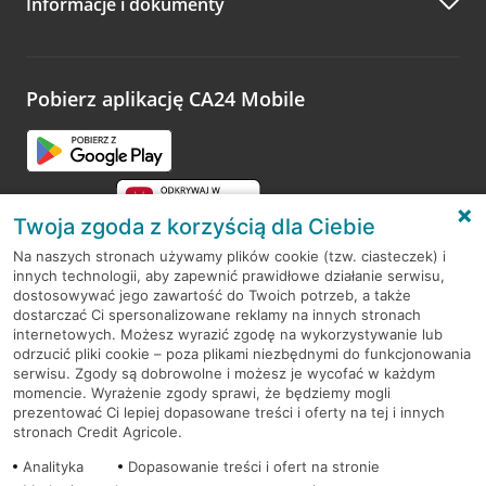
Informacje i dokumenty
Zachęcamy do podzielenia się z nami opinią o wizycie.
Wystarczy przejść na stronę
Oceń wizytę
, wyszukać
odwiedzoną placówkę i wypełnić formularz w ramach
platformy Profil Firmy w Google. Dziękujemy za wszystkie
opinie.
Pobierz aplikację CA24 Mobile
Przejdź do pytania
Twoja zgoda z korzyścią dla Ciebie
Na naszych stronach używamy plików cookie (tzw. ciasteczek) i
innych technologii, aby zapewnić prawidłowe działanie serwisu,
RODO
dostosowywać jego zawartość do Twoich potrzeb, a także
dostarczać Ci spersonalizowane reklamy na innych stronach
Regulamin serwisu
internetowych. Możesz wyrazić zgodę na wykorzystywanie lub
odrzucić pliki cookie – poza plikami niezbędnymi do funkcjonowania
Mapa serwisu
serwisu. Zgody są dobrowolne i możesz je wycofać w każdym
momencie. Wyrażenie zgody sprawi, że będziemy mogli
Polityka
Cookies
prezentować Ci lepiej dopasowane treści i oferty na tej i innych
stronach Credit Agricole.
Polityka prywatności
Analityka
Dopasowanie treści i ofert na stronie