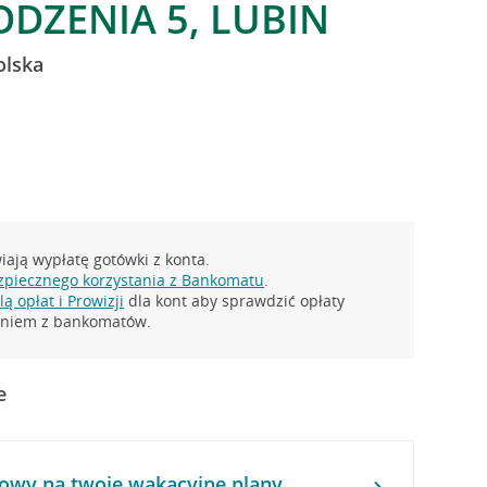
ODZENIA 5, LUBIN
olska
ają wypłatę gotówki z konta.
zpiecznego korzystania z Bankomatu
.
ą opłat i Prowizji
dla kont aby sprawdzić opłaty
taniem z bankomatów.
e
owy na twoje wakacyjne plany