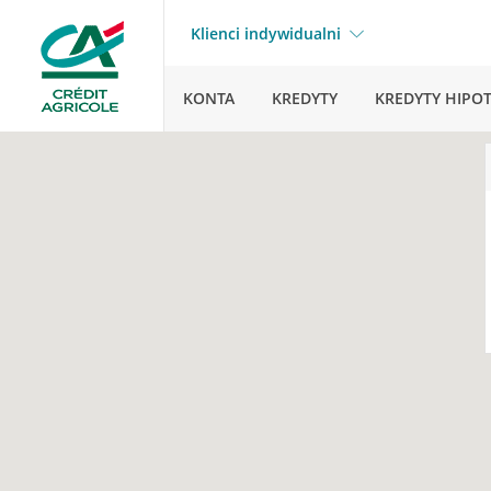
Klienci indywidualni
KONTA
KREDYTY
KREDYTY HIPO