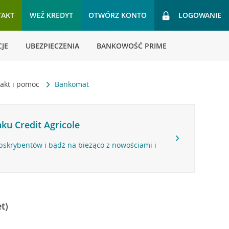
TAKT
WEŹ KREDYT
OTWÓRZ KONTO
LOGOWANIE
JE
UBEZPIECZENIA
BANKOWOŚĆ PRIME
akt i pomoc
Bankomat
ku Credit Agricole
bskrybentów i bądź na bieżąco z nowościami i
t)