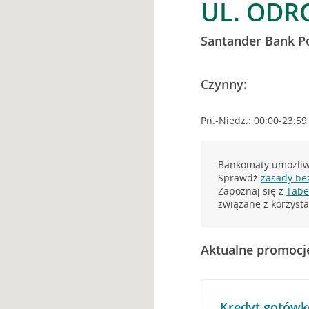
UL. ODR
Santander Bank P
Czynny:
Pn.-Niedz.: 00:00-23:59
Bankomaty umożliwi
Sprawdź
zasady be
Zapoznaj się z
Tabel
związane z korzys
Aktualne promocj
Kredyt gotówk