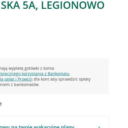
SKA 5A, LEGIONOWO
ają wypłatę gotówki z konta.
zpiecznego korzystania z Bankomatu
.
ą opłat i Prowizji
dla kont aby sprawdzić opłaty
taniem z bankomatów.
e
owy na twoje wakacyjne plany