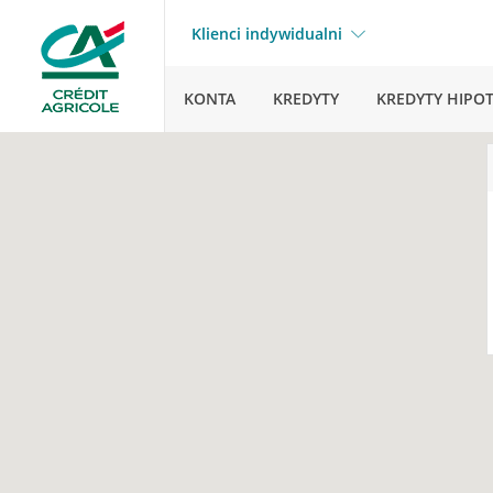
Klienci indywidualni
KONTA
KREDYTY
KREDYTY HIPO