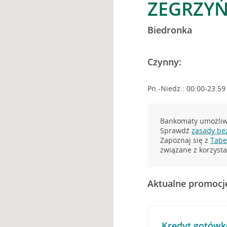
ZEGRZYŃ
Biedronka
Czynny:
Pn.-Niedz.: 00:00-23:59
Bankomaty umożliwi
Sprawdź
zasady be
Zapoznaj się z
Tabel
związane z korzys
Aktualne promocj
Kredyt gotówk