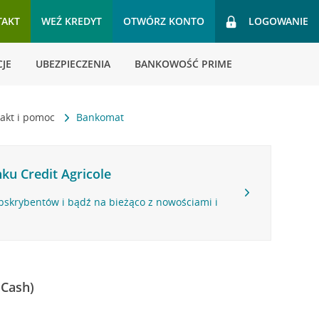
TAKT
WEŹ KREDYT
OTWÓRZ KONTO
LOGOWANIE
JE
UBEZPIECZENIA
BANKOWOŚĆ PRIME
akt i pomoc
Bankomat
ku Credit Agricole
bskrybentów i bądź na bieżąco z nowościami i
 Cash)