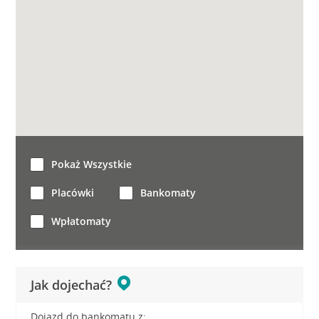
Pokaż Wszystkie
Placówki
Bankomaty
Wpłatomaty
Jak dojechać?
Dojazd do bankomatu z: