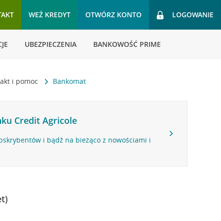
TAKT
WEŹ KREDYT
OTWÓRZ KONTO
LOGOWANIE
JE
UBEZPIECZENIA
BANKOWOŚĆ PRIME
akt i pomoc
Bankomat
ku Credit Agricole
bskrybentów i bądź na bieżąco z nowościami i
t)