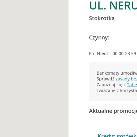
UL. NER
Stokrotka
Czynny:
Pn.-Niedz.: 00:00-23:59
Bankomaty umożliwi
Sprawdź
zasady be
Zapoznaj się z
Tabel
związane z korzys
Aktualne promocj
Kredyt gotówk