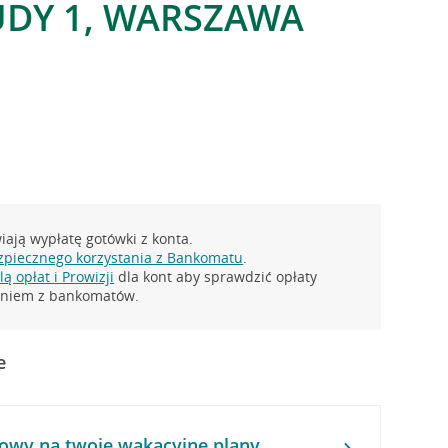
UDY 1, WARSZAWA
ają wypłatę gotówki z konta.
zpiecznego korzystania z Bankomatu
.
ą opłat i Prowizji
dla kont aby sprawdzić opłaty
taniem z bankomatów.
e
owy na twoje wakacyjne plany