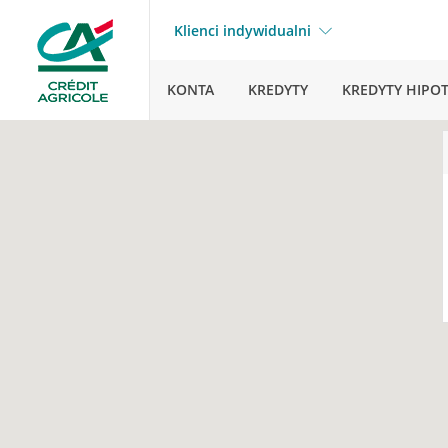
Klienci indywidualni
KONTA
KREDYTY
KREDYTY HIPO