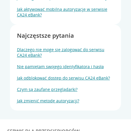
Jak aktywować mobilną autoryzację w serwisie
CA24 eBank?
Najczęstsze pytania
Dlaczego nie mogę się zalogować do serwisu
CA24 eBank?
Nie pamiętam swojego identyfikatora i hasła
Jak odblokować dostęp do serwisu CA24 eBank?
Czym są zaufane przeglądarki?
Jak zmienić metodę autoryzacji?