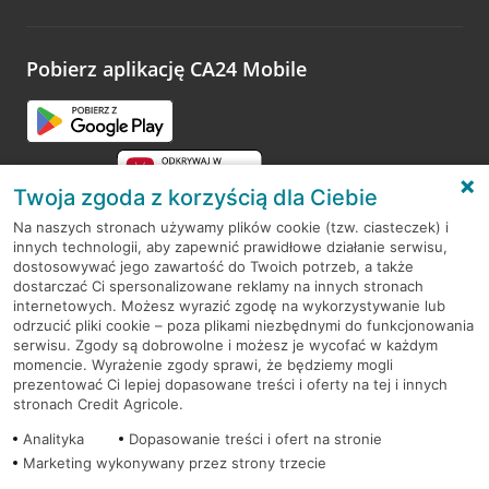
Pobierz aplikację CA24 Mobile
Twoja zgoda z korzyścią dla Ciebie
Na naszych stronach używamy plików cookie (tzw. ciasteczek) i
innych technologii, aby zapewnić prawidłowe działanie serwisu,
RODO
dostosowywać jego zawartość do Twoich potrzeb, a także
dostarczać Ci spersonalizowane reklamy na innych stronach
Regulamin serwisu
internetowych. Możesz wyrazić zgodę na wykorzystywanie lub
odrzucić pliki cookie – poza plikami niezbędnymi do funkcjonowania
Mapa serwisu
serwisu. Zgody są dobrowolne i możesz je wycofać w każdym
momencie. Wyrażenie zgody sprawi, że będziemy mogli
Polityka
Cookies
prezentować Ci lepiej dopasowane treści i oferty na tej i innych
stronach Credit Agricole.
Polityka prywatności
Analityka
Dopasowanie treści i ofert na stronie
Marketing wykonywany przez strony trzecie