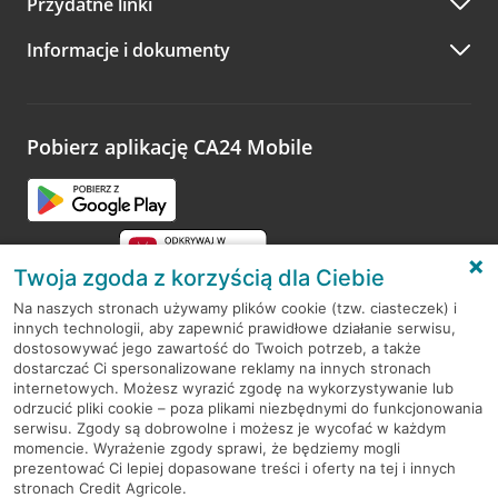
Przydatne linki
A po wizycie…
Informacje i dokumenty
Zachęcamy do podzielenia się z nami opinią o wizycie.
Wystarczy przejść na stronę
Oceń wizytę
, wyszukać
odwiedzoną placówkę i wypełnić formularz w ramach
platformy Profil Firmy w Google. Dziękujemy za wszystkie
opinie.
Pobierz aplikację CA24 Mobile
Przejdź do pytania
Twoja zgoda z korzyścią dla Ciebie
Na naszych stronach używamy plików cookie (tzw. ciasteczek) i
innych technologii, aby zapewnić prawidłowe działanie serwisu,
RODO
dostosowywać jego zawartość do Twoich potrzeb, a także
dostarczać Ci spersonalizowane reklamy na innych stronach
Regulamin serwisu
internetowych. Możesz wyrazić zgodę na wykorzystywanie lub
odrzucić pliki cookie – poza plikami niezbędnymi do funkcjonowania
Mapa serwisu
serwisu. Zgody są dobrowolne i możesz je wycofać w każdym
momencie. Wyrażenie zgody sprawi, że będziemy mogli
Polityka
Cookies
prezentować Ci lepiej dopasowane treści i oferty na tej i innych
stronach Credit Agricole.