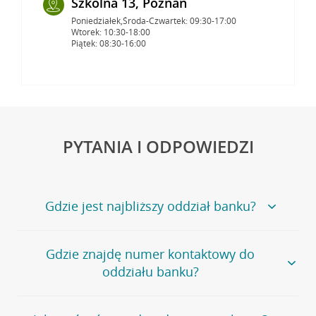
Szkolna 13, Poznań
Poniedziałek,Środa-Czwartek: 09:30-17:00
Wtorek: 10:30-18:00
Piątek: 08:30-16:00
PYTANIA I ODPOWIEDZI
Gdzie jest najbliższy oddział banku?
Jeśli szukasz oddziału naszego banku, zapraszamy na
Gdzie znajdę numer kontaktowy do
stronę
Placówki i bankomaty
, na której znajduje się
oddziału banku?
wygodna wyszukiwarka.
Alternatywnie, możesz skorzystać z pełnej
listy naszych
oddziałów
.
Bank Credit Agricole nie udostępnia ogólnego numeru