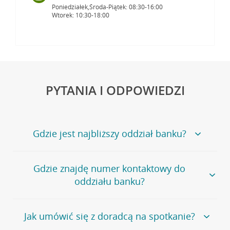
Poniedziałek,Środa-Piątek: 08:30-16:00
Wtorek: 10:30-18:00
PYTANIA I ODPOWIEDZI
Gdzie jest najbliższy oddział banku?
Jeśli szukasz oddziału naszego banku, zapraszamy na
Gdzie znajdę numer kontaktowy do
stronę
Placówki i bankomaty
, na której znajduje się
oddziału banku?
wygodna wyszukiwarka.
Alternatywnie, możesz skorzystać z pełnej
listy naszych
oddziałów
.
Bank Credit Agricole nie udostępnia ogólnego numeru
Jak umówić się z doradcą na spotkanie?
telefonu do placówki bankowej.
Przejdź do pytania