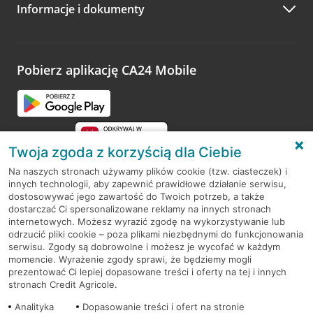
Informacje i dokumenty
Zachęcamy do podzielenia się z nami opinią o wizycie.
Wystarczy przejść na stronę
Oceń wizytę
, wyszukać
odwiedzoną placówkę i wypełnić formularz w ramach
platformy Profil Firmy w Google. Dziękujemy za wszystkie
opinie.
Pobierz aplikację CA24 Mobile
Przejdź do pytania
Twoja zgoda z korzyścią dla Ciebie
Na naszych stronach używamy plików cookie (tzw. ciasteczek) i
innych technologii, aby zapewnić prawidłowe działanie serwisu,
RODO
dostosowywać jego zawartość do Twoich potrzeb, a także
dostarczać Ci spersonalizowane reklamy na innych stronach
Regulamin serwisu
internetowych. Możesz wyrazić zgodę na wykorzystywanie lub
odrzucić pliki cookie – poza plikami niezbędnymi do funkcjonowania
Mapa serwisu
serwisu. Zgody są dobrowolne i możesz je wycofać w każdym
momencie. Wyrażenie zgody sprawi, że będziemy mogli
Polityka
Cookies
prezentować Ci lepiej dopasowane treści i oferty na tej i innych
stronach Credit Agricole.
Polityka prywatności
Analityka
Dopasowanie treści i ofert na stronie