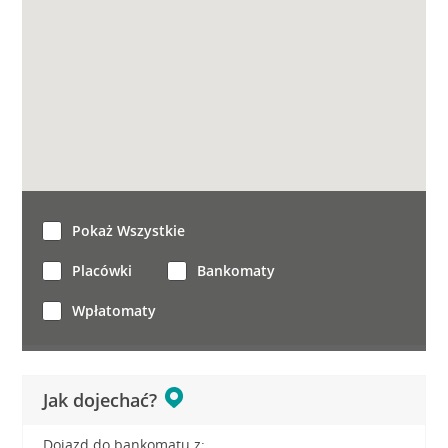
Pokaż Wszystkie
Placówki
Bankomaty
Wpłatomaty
Jak dojechać?
Dojazd do bankomatu z: