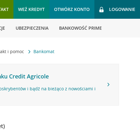
TAKT
WEŹ KREDYT
OTWÓRZ KONTO
LOGOWANIE
JE
UBEZPIECZENIA
BANKOWOŚĆ PRIME
akt i pomoc
Bankomat
ku Credit Agricole
bskrybentów i bądź na bieżąco z nowościami i
t)