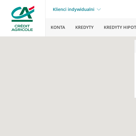
Klienci indywidualni
KONTA
KREDYTY
KREDYTY HIPO