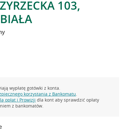
DZYRZECKA 103,
-BIAŁA
ny
ają wypłatę gotówki z konta.
zpiecznego korzystania z Bankomatu
.
ą opłat i Prowizji
dla kont aby sprawdzić opłaty
taniem z bankomatów.
e