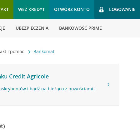
TAKT
WEŹ KREDYT
OTWÓRZ KONTO
LOGOWANIE
JE
UBEZPIECZENIA
BANKOWOŚĆ PRIME
akt i pomoc
Bankomat
ku Credit Agricole
bskrybentów i bądź na bieżąco z nowościami i
t)