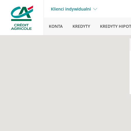
Klienci indywidualni
KONTA
KREDYTY
KREDYTY HIPO