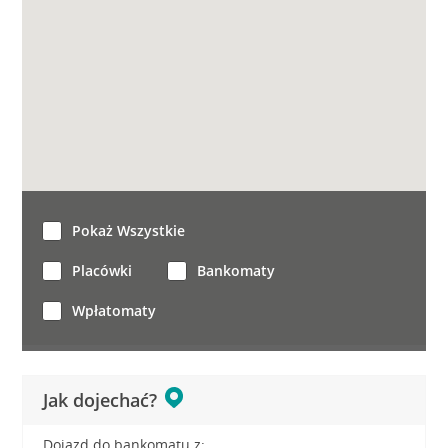
Pokaż Wszystkie
Placówki
Bankomaty
Wpłatomaty
Jak dojechać?
Dojazd do bankomatu z: