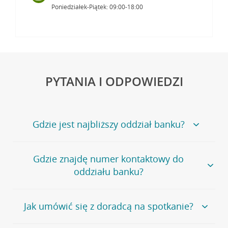
Poniedziałek-Piątek: 09:00-18:00
PYTANIA I ODPOWIEDZI
Gdzie jest najbliższy oddział banku?
Jeśli szukasz oddziału naszego banku, zapraszamy na
Gdzie znajdę numer kontaktowy do
stronę
Placówki i bankomaty
, na której znajduje się
oddziału banku?
wygodna wyszukiwarka.
Alternatywnie, możesz skorzystać z pełnej
listy naszych
oddziałów
.
Bank Credit Agricole nie udostępnia ogólnego numeru
Jak umówić się z doradcą na spotkanie?
telefonu do placówki bankowej.
Przejdź do pytania