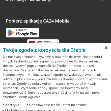
Zachęcamy do podzielenia się z nami opinią o wizycie.
Wystarczy przejść na stronę
Oceń wizytę
, wyszukać
odwiedzoną placówkę i wypełnić formularz w ramach
platformy Profil Firmy w Google. Dziękujemy za wszystkie
opinie.
Pobierz aplikację CA24 Mobile
Przejdź do pytania
Twoja zgoda z korzyścią dla Ciebie
Na naszych stronach używamy plików cookie (tzw. ciasteczek) i
innych technologii, aby zapewnić prawidłowe działanie serwisu,
RODO
dostosowywać jego zawartość do Twoich potrzeb, a także
dostarczać Ci spersonalizowane reklamy na innych stronach
Regulamin serwisu
internetowych. Możesz wyrazić zgodę na wykorzystywanie lub
odrzucić pliki cookie – poza plikami niezbędnymi do funkcjonowania
Mapa serwisu
serwisu. Zgody są dobrowolne i możesz je wycofać w każdym
momencie. Wyrażenie zgody sprawi, że będziemy mogli
Polityka
Cookies
prezentować Ci lepiej dopasowane treści i oferty na tej i innych
stronach Credit Agricole.
Polityka prywatności
Analityka
Dopasowanie treści i ofert na stronie
Marketing wykonywany przez strony trzecie